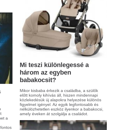
 sportfogadás művészete:
ratégiák és lehetőségek
portfogadás világa izgalmakkal és
ívásokkal teli. Sokan csupán
rencsejátékként gondolnak rá, ahol
dig a fogadóirodáknak áll a zászló. De
on tényleg így van, vagy a sportfogadás
kal összetettebb ennél? Gondoltál már
a, hogy ennek a tevékenységnek a
yére ásva milyen stratégiák és
etőségek rejlenek?
t érdemes tudni az
lgabonákról?