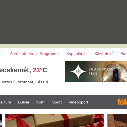
etés
|
Programok
|
Képgalériák
|
Közérdekű
|
Európai Unió
|
TV
|
Archívu
t,
23
°C
ombat,
László
vár
Krimi
Sport
Videoriport