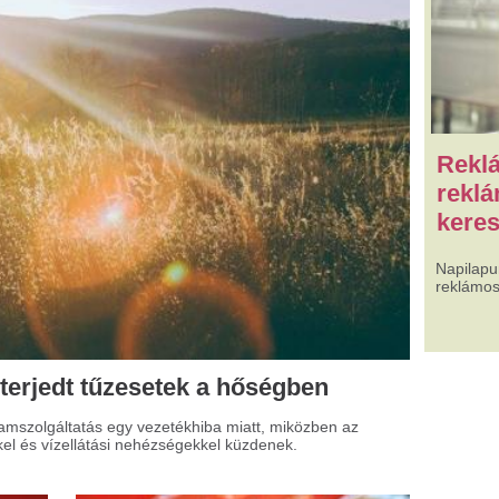
keresek Partnernek!
Napilapunk felületeinek az értékesít
reklámost, vállalkozást. Érdeklődi: 
tűzesetek a hőségben
s egy vezetékhiba miatt, miközben az
tási nehézségekkel küzdenek.
jból több helyen nem
ködött a kártyás fizetés!
i Hazánk a készpénz teljes védelme
lett áll ki! Egyre többször tapasztalhatjuk,