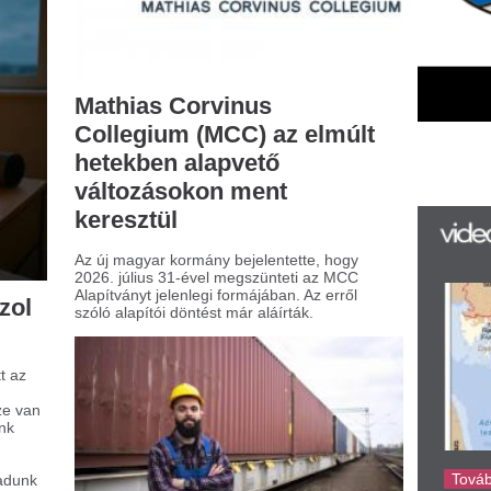
nden, amit a
nténertárolásról tudni
ll
odern logisztikában a konténerek
csszerepet játszanak az áruk hatékony
llításában és raktározásában. Nem
lepő hát, ha számos vállalat keres
bízható megoldásokat arra, hogy hol és
yan lehet ezeket az óriási
olóegységeket biztonságosan elhelyezni.
k nemcsak a szállítmányozás
mpontjából lényegesek, hanem különböző
okra is felhasználják őket, például
tárként is gyakran szolgálnak.