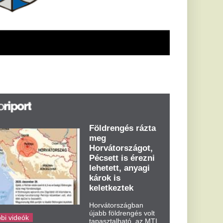
keletkeztek
Horvátországban
újabb földrengés volt
tapasztalható, az MTI
azt írja: ezúttal 6,3-es
erősségű földrengés
rázta meg
Horvátországot
kedden kora...