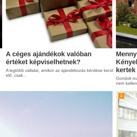
s ajándékok valóban
Mennyibe kerül a műfű?
t képviselhetnek?
Kényelmes megoldás a
kertek számára
állalat, amikor az ajándékozás kérdése kerül
Gondolt már arra, hogy milyen egyszer
nem kellene a...
1
Reklámost,
reklámügynökséget