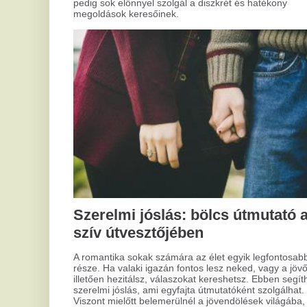
A
st
A s
kih
sze
min
vaj
Hogyan tisztítsd a kapukat
sok
arr
megfelelően?
mél
leh
Mindannyian találkoztunk már azzal a problémával, amikor
szeretett felületeink elvesztették régi fényüket és
tisztaságukat. Ez különösen igaz, amikor modern design
szerint választunk, ami gyakran speciális tisztítást igényel. Az
ilyen felületek gyakran különleges technológiával készülnek,
így karbantartásuk is külön eljárásokat kíván. De hogyan kell
helyesen eljárni?
Mi
á