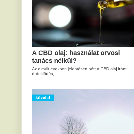
A CBD olaj: használat orvosi
A cége
tanács nélkül?
értéke
Az elmúlt években jelentősen nőtt a CBD olaj iránti
A legtöbb v
érdeklődés,...
elő, csak...
közélet