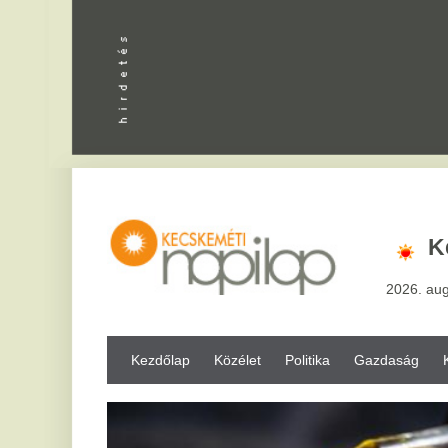
Apróhird
Kecskemé
2026. augusztus 8, sz
Kezdőlap
Közélet
Politika
Gazdaság
Kultúra
Bul