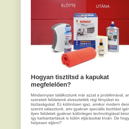
hog
megfelelően?
meg
Mindannyian találkoztunk már azzal a problémával, amikor
szeretett felületeink elvesztették régi fényüket és
tisztaságukat. Ez különösen igaz, amikor modern design
szerint választunk, ami gyakran speciális tisztítást igényel. Az
ilyen felületek gyakran különleges technológiával készülnek,
így karbantartásuk is külön eljárásokat kíván. De hogyan kell
helyesen eljárni?
M
C
h
v
ke
Az 
202
Ala
A csillagjegyed elárulja, miért alszol
szó
rosszul
Mindenkivel megesett már, hogy álmatlanul forgolódott az
ágyban, azon gondolkodva, vajon mi okozhatja az