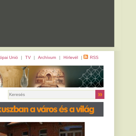
m
|
Hírlevél
|
RSS