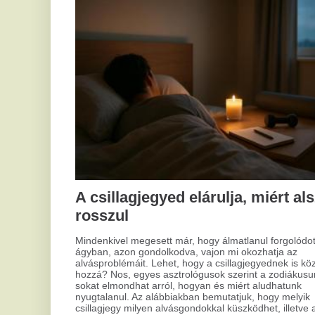
alvásproblémáit. Lehet, hogy a csillagjegyednek is köze van
hozzá? Nos, egyes asztrológusok szerint a zodiákusunk
sokat elmondhat arról, hogyan és miért aludhatunk
nyugtalanul. Az alábbiakban bemutatjuk, hogy melyik
csillagjegy milyen alvásgondokkal küszködhet, illetve adunk
néhány tippet, hogyan lehetsz kipihentebb.
Mi
ko
ke
A m
kul
szá
meg
meg
hog
tár
Eze
sze
Modern megoldás a kopaszodás
cél
ellen: hajtetoválás és
rak
mikropigmentáció
A hajhullás és kopaszodás sokak számára okoz kihívást,
nem csak az idősebbek, de fiatalabb férfiak körében is.
Számos kezelési lehetőség áll rendelkezésre, de a
hajtetoválás és mikropigmentáció talán kevésbé ismert,