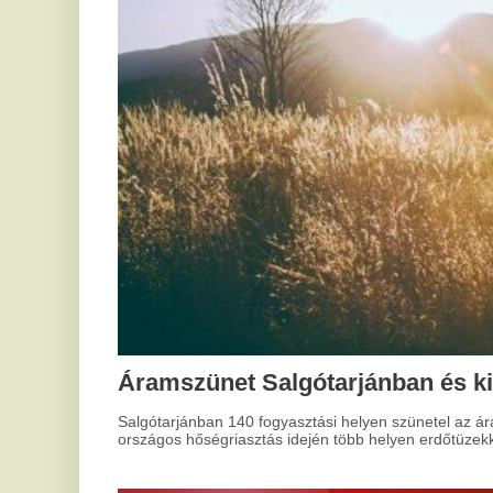
Áramszünet Salgótarjánban és kiterjedt 
Salgótarjánban 140 fogyasztási helyen szünetel az áramszolgáltatá
országos hőségriasztás idején több helyen erdőtüzekkel és vízellá
Ú
mű
A M
Hogyan tisztítsd a kapukat
mel