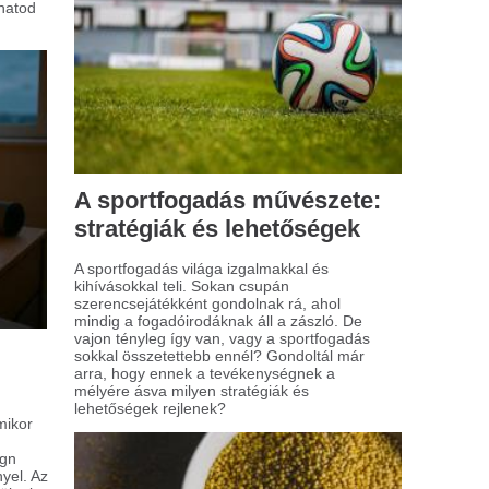
egészséges étkezési szokások egyre
yobb szerepet kapnak napjainkban, és
zben ennek köszönhető az álgabonák
ekvő népszerűsége. A köles, a quinoa és
ajdina nevű magok különösen kedveltek
k körében, akik változatosságot keresnek
agyományos gabonafélék között.
ptop beállítása első
sználat előtt: hogyan
édd meg adataidat?
kor új laptopot vásárolsz, biztosan
mtelinek éled meg az élményt. Az
közök világa új távlatokat nyit meg,
lyek a munkában, tanulásban vagy
rakozásban nyújtanak segítséget. Mielőtt
nban teljesen használatba vennéd a