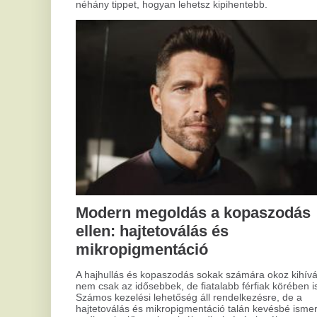
pedig sok előnnyel szolgál a diszkrét és hatékony
megoldások keresőinek.
Mi
h
b
Szerelmi jóslás: bölcs útmutató a
Mik
elő
szív útvesztőjében
köz
fig
A romantika sokak számára az élet egyik legfontosabb
nél
része. Ha valaki igazán fontos lesz neked, vagy a jövőt
ame
illetően hezitálsz, válaszokat kereshetsz. Ebben segíthet a
szerelmi jóslás, ami egyfajta útmutatóként szolgálhat.
Viszont mielőtt belemerülnél a jövendölések világába, fontos
megérteni, miért vonzódsz ehhez, és hogyan használhatod
ezt okosan.