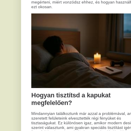
Az 
nag
Hogyan varázsold otthonod
rés
növ
világítását tökéletessé?
a h
azo
Sokan tapasztalták már, hogy a szobájuk világítása nem úgy
a h
szolgál, ahogy szeretnék. Lehet, hogy az elsőre kiválasztott
lámpa már nem passzol az új igényekhez vagy az életteret
nem teszi elég hívogatóvá. A lakás világítása olyan elem,
ami alapvetően határozza meg a helyiség hangulatát és
funkcionalitását. Mi lenne, ha ezen most javítanánk?
La
ha
v
Ami
örö
esz
ame
szó
azo