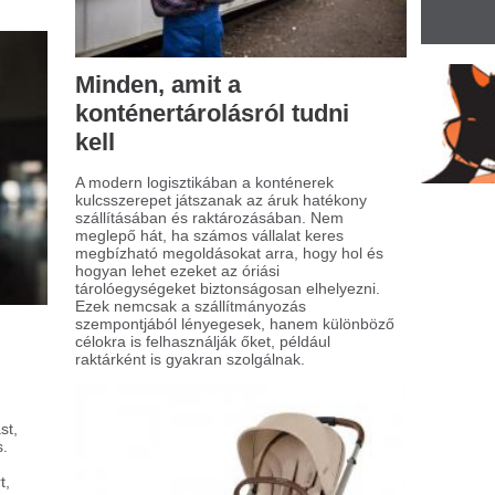
 teszi különlegessé a
árom az egyben
abakocsit?
or kisbaba érkezik a családba, a szülők
tt komoly kihívás áll, hiszen mindennapi
lekedésük új alapokra helyezése különös
yelmet igényel. Az egyik legfontosabb és
külözhetetlen eszköz ilyenkor a babakocsi,
ly éveken át szolgálja a családot.