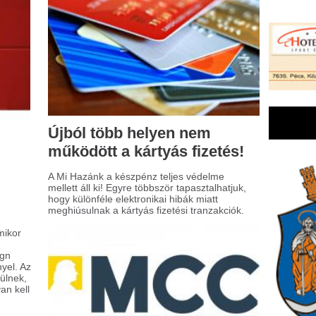
y különféle elektronikai hibák miatt
hiúsulnak a kártyás fizetési tranzakciók.
athias Corvinus
ollegium (MCC) az elmúlt
etekben alapvető
áltozásokon ment
resztül
új magyar kormány bejelentette, hogy
6. július 31-ével megszünteti az MCC
pítványt jelenlegi formájában. Az erről
ló alapítói döntést már aláírták.