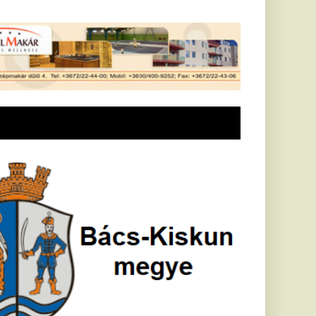
Földrengés rázta
meg
Horvátországot,
Pécsett is érezni
lehetett, anyagi
károk is